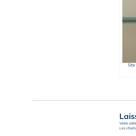
Site
Lais
Votre adr
Les champ