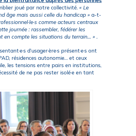
 la bientraitance auprès des personnes
blier joué par notre collectivité.
« Le
nd âge mais aussi celle du handicap »
a-t-
professionnel·le·s comme acteurs centraux
ette journée : rassembler, fédérer les
t en compte les situations du terrain… » .
sentant·e·s d’usager·ère·s présent·e·s ont
HPAD, résidences autonomie… et ceux
, les tensions entre pairs en institutions,
écessité de ne pas rester isolé·e en tant