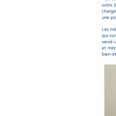
soins 
charge
une ps
Les mé
qui con
versé 
et méd
bien-êt