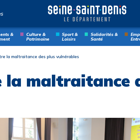
es
ents &
Culture &
Sport &
Solidarités &
Empl
ment
Patrimoine
Loisirs
Santé
Entr
tre la maltraitance des plus vulnérables
 la maltraitance 