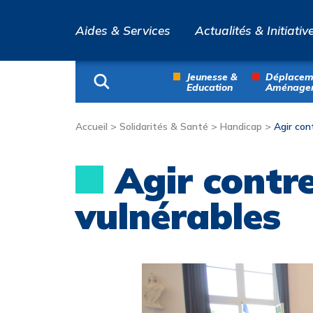
Aides & Services
Actualités & Initiativ
Jeunesse &
Déplacem
Education
Aménage
Accueil
>
Solidarités & Santé
>
Handicap
>
Agir con
Agir contre
vulnérables