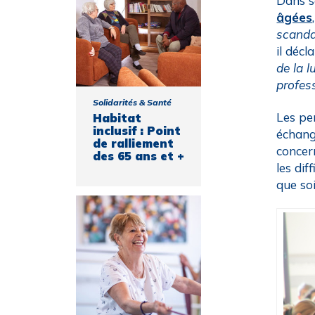
Dans s
âgées
scanda
il décl
de la l
profess
Solidarités & Santé
Les per
Habitat
inclusif : Point
échang
de ralliement
concer
des 65 ans et +
les dif
que so