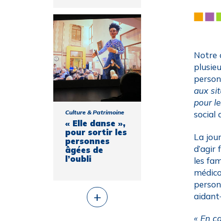
Notre c
plusie
person
aux si
pour le
Culture & Patrimoine
social
« Elle danse »,
pour sortir les
La jour
personnes
d’agir
âgées de
l’oubli
les fa
médico
person
+
aidant
« En c