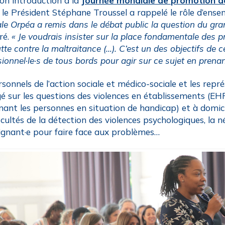
on introduction à la
Journée mondiale de promotion de
, le Président Stéphane Troussel a rappelé le rôle d’ensem
le Orpéa a remis dans le débat public la question du gra
aré.
« Je voudrais insister sur la place fondamentale des 
utte contre la maltraitance (…). C’est un des objectifs de c
ionnel·le·s de tous bords pour agir sur ce sujet en prenan
sonnels de l’action sociale et médico-sociale et les repré
é sur les questions des violences en établissements (E
nant les personnes en situation de handicap) et à domicile
ficultés de la détection des violences psychologiques, la n
ignant·e pour faire face aux problèmes…