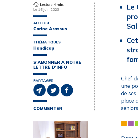
Lecture 4 min.
Le 
Le 16 juin 2023
pro
AUTEUR
Sal
Carine Arassus
Cet
THÉMATIQUES
Handicap
str
fam
S'ABONNER À NOTRE
LETTRE D'INFO
Chef d
PARTAGER
une po
de ses
place 
senior
COMMENTER