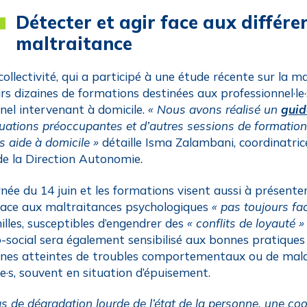
Détecter et agir face aux différ
maltraitance
ollectivité, qui a participé à une étude récente sur la m
urs dizaines de formations destinées aux professionnel·le
nel intervenant à domicile.
« Nous avons réalisé un
guid
tuations préoccupantes et d’autres sessions de formatio
s aide à domicile »
détaille Isma Zalambani, coordinatrice
 de la Direction Autonomie.
née du 14 juin et les formations visent aussi à présenter l
 face aux maltraitances psychologiques
« pas toujours faci
milles, susceptibles d’engendrer des
« conflits de loyauté »
-social sera également sensibilisé aux bonnes pratiques
nes atteintes de troubles comportementaux ou de malad
·e·s, souvent en situation d’épuisement.
as de dégradation lourde de l’état de la personne, une co