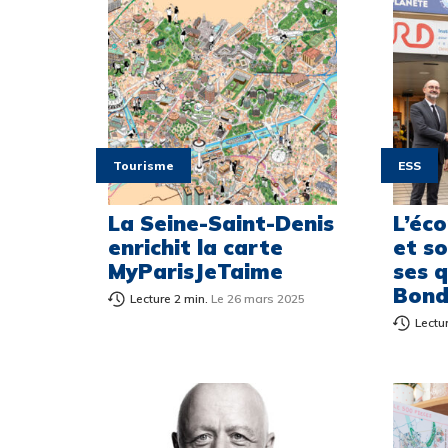
Tourisme
ESS
La Seine-Saint-Denis
L’éc
enrichit la carte
et so
MyParisJeTaime
ses 
Bond
Lecture 2 min.
Le 26 mars 2025
Lectu