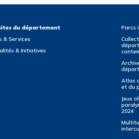
sites du département
Parcs 
s & Services
Collec
départ
lités & Initiatives
conte
Archiv
dépar
Atlas 
et du 
Jeux o
paraly
2024
Multit
intercu