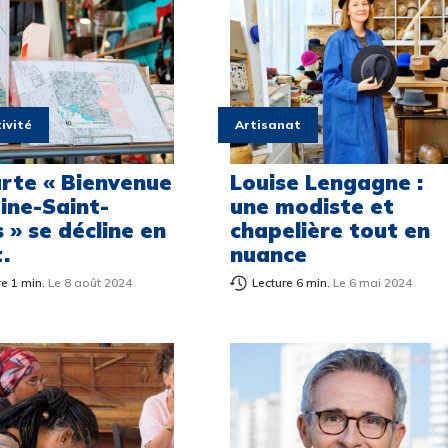
ivité
Artisanat
arte « Bienvenue
Louise Lengagne :
eine-Saint-
une modiste et
 » se décline en
chapelière tout en
.
nuance
re 1 min.
Le 8 août 2024
Lecture 6 min.
Le 6 mai 2024