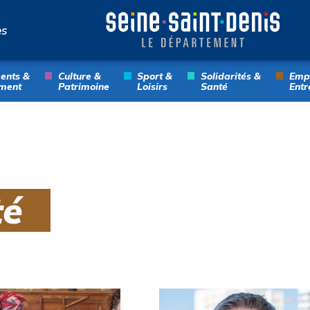
es
ents &
Culture &
Sport &
Solidarités &
Empl
ment
Patrimoine
Loisirs
Santé
Entr
té