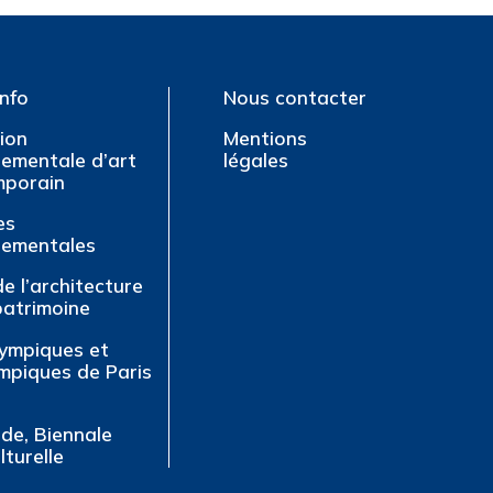
info
Nous contacter
tion
Mentions
ementale d’art
légales
mporain
es
tementales
de l’architecture
patrimoine
lympiques et
mpiques de Paris
ude, Biennale
lturelle