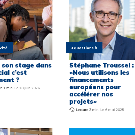
vité
3 questions à
e son stage dans
Stéphane Troussel :
cial c’est
«Nous utilisons les
ent ?
financements
européens pour
re 1 min.
Le 18 juin 2026
accélérer nos
projets»
Lecture 2 min.
Le 6 mai 2025