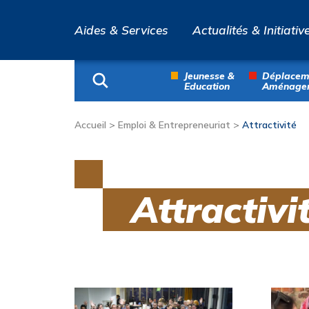
Aides & Services
Actualités & Initiativ
Jeunesse &
Déplacem
Education
Aménage
Accueil
>
Emploi & Entrepreneuriat
>
Attractivité
Attractivi