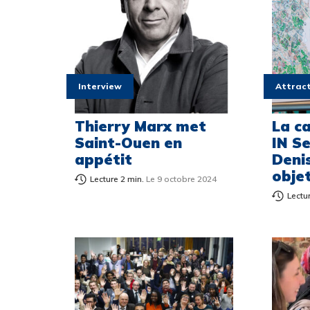
Interview
Attract
Thierry Marx met
La c
Saint-Ouen en
IN S
appétit
Denis
objet
Lecture 2 min.
Le 9 octobre 2024
Lectu