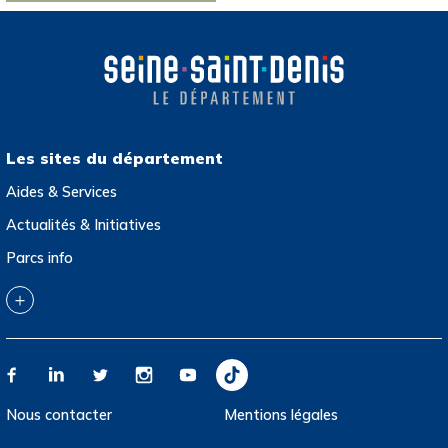
Les sites du département
Aides & Services
Actualités & Initiatives
Parcs info
Collection départementale d’art contemporain
Archives départementales
Atlas de l’architecture et du patrimoine
Jeux olympiques et paralympiques de Paris 2024
Nous contacter
Mentions légales
Multitude, Biennale interculturelle