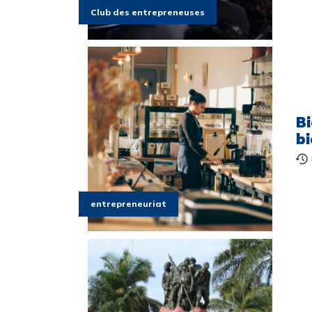
Club des entrepreneuses
Bi
bi
entrepreneuriat