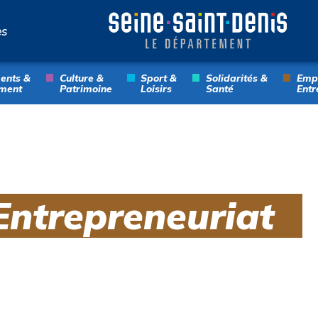
es
ents &
Culture &
Sport &
Solidarités &
Empl
ment
Patrimoine
Loisirs
Santé
Entr
Entrepreneuriat