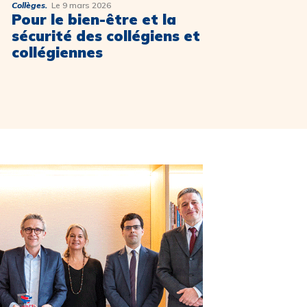
Collèges.
Le 9 mars 2026
Empl
Pour le bien-être et la
Se
sécurité des collégiens et
en
collégiennes