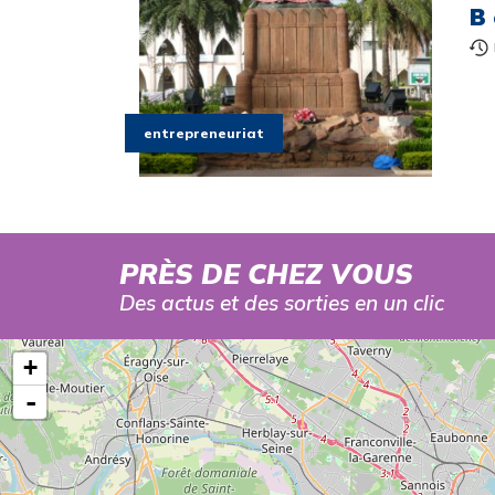
B
entrepreneuriat
PRÈS DE CHEZ VOUS
Des actus et des sorties en un clic
+
-