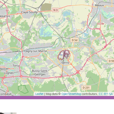
Leaflet
| Map data ©
OpenStreetMap
contributors,
CC-BY-SA