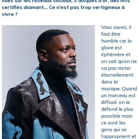
vues sur les réseaux sociaux, 3 disques d’or, des hits
certifiés diamant… Ce n’est pas trop vertigineux à
vivre ?
Vous savez, il
faut être
humble car la
gloire est
éphémère et
on sait qu’on ne
va pas rester
éternellement
dans la
musique. Quand
un morceau est
diffusé, on le
défend le plus
possible mais
ce sont les
gens qui se
l’approprient et