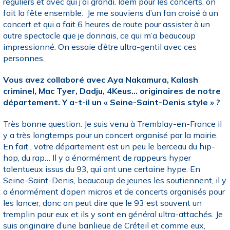
réguliers et avec qui j’ai grandi. Idem pour les concerts, on
fait la fête ensemble. Je me souviens d’un fan croisé à un
concert et qui a fait 6 heures de route pour assister à un
autre spectacle que je donnais, ce qui m’a beaucoup
impressionné. On essaie d’être ultra-gentil avec ces
personnes.
Vous avez collaboré avec Aya Nakamura, Kalash
criminel, Mac Tyer, Dadju, 4Keus… originaires de notre
département. Y a-t-il un « Seine-Saint-Denis style » ?
Très bonne question. Je suis venu à Tremblay-en-France il
y a très longtemps pour un concert organisé par la mairie.
En fait , votre département est un peu le berceau du hip-
hop, du rap… Il y a énormément de rappeurs hyper
talentueux issus du 93, qui ont une certaine hype. En
Seine-Saint-Denis, beaucoup de jeunes les soutiennent, il y
a énormément d’open micros et de concerts organisés pour
les lancer, donc on peut dire que le 93 est souvent un
tremplin pour eux et ils y sont en général ultra-attachés. Je
suis originaire d’une banlieue de Créteil et comme eux,