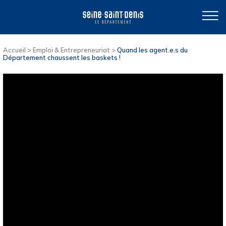
Accueil
>
Emploi & Entrepreneuriat
>
Quand les agent.e.s du
Département chaussent les baskets !