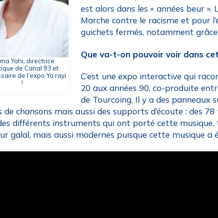
est alors dans les « années beur ».
Marche contre le racisme et pour l’
guichets fermés, notamment grâce
Que va-t-on pouvoir voir dans ce
ma Yahi, directrice
stique de Canal 93 et
C’est une expo interactive qui racon
aire de l’expo Ya rayi
!
20 aux années 90, co-produite entr
de Tourcoing. Il y a des panneaux s
s de chansons mais aussi des supports d’écoute : des 78 
des différents instruments qui ont porté cette musique, 
r galal, mais aussi modernes puisque cette musique a év