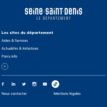
Les sites du département
Aides & Services
Actualités & Initiatives
Parcs info
Collection départementale d’art contemporain
Archives départementales
Atlas de l’architecture et du patrimoine
Jeux olympiques et paralympiques de Paris 2024
Nous contacter
Mentions légales
Multitude, Biennale interculturelle