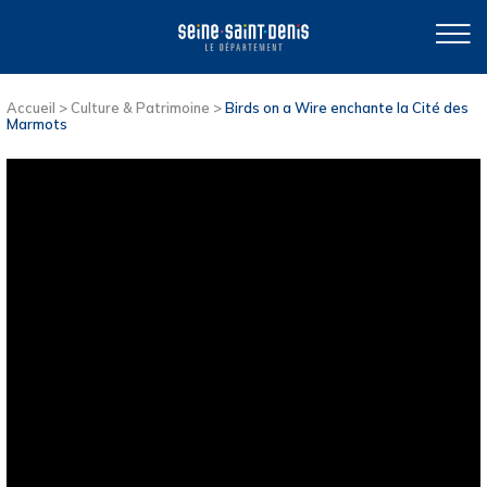
Accueil
>
Culture & Patrimoine
>
Birds on a Wire enchante la Cité des
Marmots