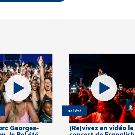
Bel été
arc Georges-
(Re)vivez en vidéo le
n, le Bel été
concert de Franglish