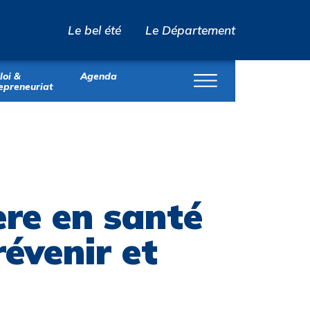
Le bel été
Le Département
OK
oi &
Agenda
epreneuriat
ère en santé
révenir et