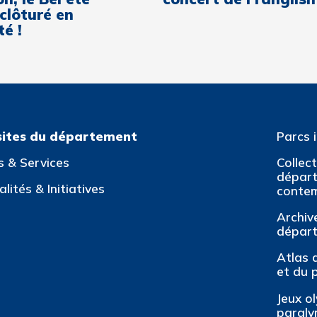
 clôturé en
é !
sites du département
Parcs 
s & Services
Collec
départ
lités & Initiatives
conte
Archiv
dépar
Atlas 
et du 
Jeux o
paraly