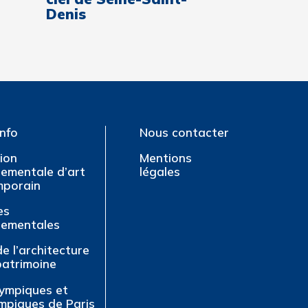
Denis
info
Nous contacter
tion
Mentions
ementale d’art
légales
mporain
es
tementales
de l’architecture
patrimoine
lympiques et
mpiques de Paris