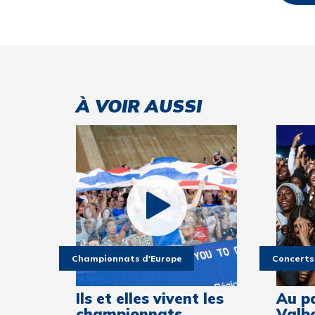
À VOIR AUSSI
Championnats d'Europe
Concerts
Ils et elles vivent les
Au p
championnats
Valbo