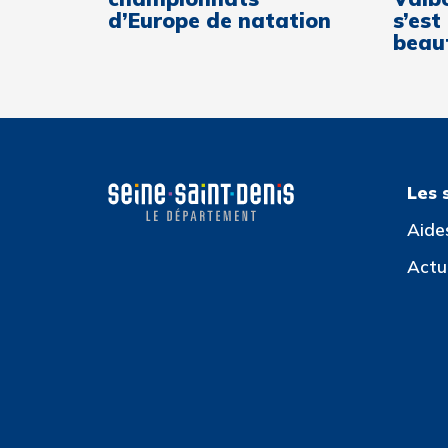
d’Europe de natation
s’est
beaut
Les 
Aide
Actua