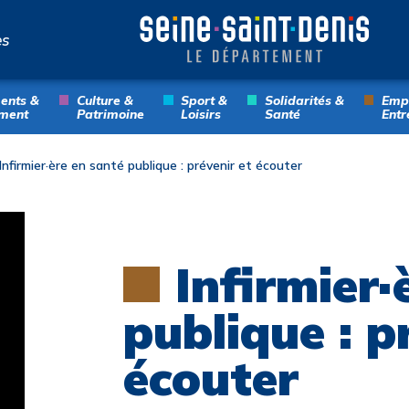
es
ents &
Culture &
Sport &
Solidarités &
Empl
ment
Patrimoine
Loisirs
Santé
Entr
Infirmier·ère en santé publique : prévenir et écouter
Infirmier·
publique : p
écouter