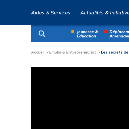
Aides & Services
Actualités & Initiativ
Jeunesse &
Déplacem
Education
Aménage
Accueil
>
Emploi & Entrepreneuriat
>
Les secrets de