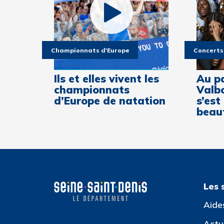
Championnats d'Europe
Concerts
Ils et elles vivent les
Au p
championnats
Valbo
d’Europe de natation
s’est
beaut
Les 
Aide
Actua