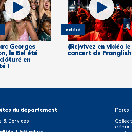
Bel été
arc Georges-
(Re)vivez en vidéo le
n, le Bel été
concert de Franglish
 clôturé en
é !
sites du département
Parcs 
s & Services
Collec
départ
lités & Initiatives