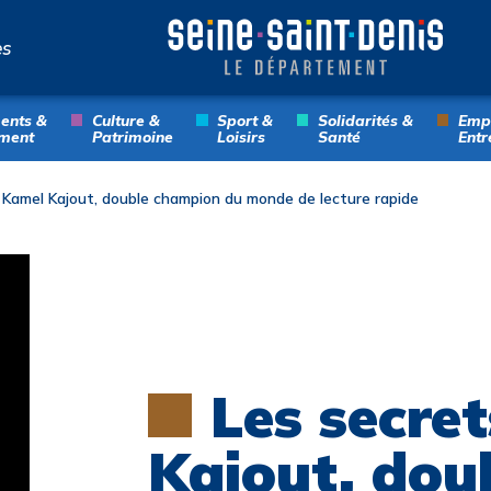
es
ents &
Culture &
Sport &
Solidarités &
Empl
ment
Patrimoine
Loisirs
Santé
Entr
 Kamel Kajout, double champion du monde de lecture rapide
Les secre
Kajout, dou