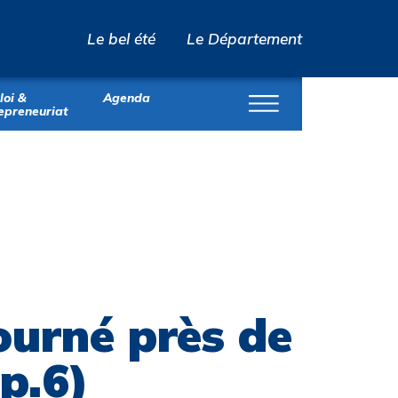
Le bel été
Le Département
OK
oi &
Agenda
epreneuriat
ourné près de
p.6)