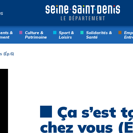
es
ents &
Culture &
Sport &
Solidarités &
Empl
ment
Patrimoine
Loisirs
Santé
Entr
s (Ép.6)
Ça s’est t
chez vous (É