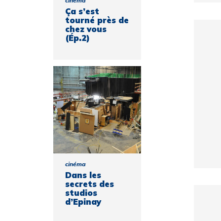
cinéma
Ça s’est
tourné près de
chez vous
(Ép.2)
cinéma
Dans les
secrets des
studios
d’Epinay