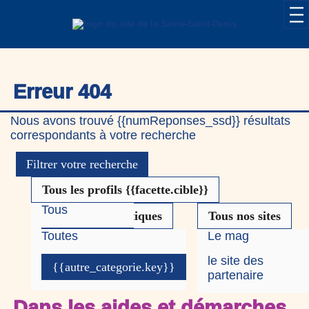
Erreur 404
Nous avons trouvé {{numReponses_ssd}} résultats
correspondants à votre recherche
Filtrer votre recherche
Tous les profils
{{facette.cible}}
Tous
Toutes les thématiques
Tous nos sites
Toutes
Le mag
{{cible.key}}
le site des
{{autre_categorie.key}}
partenaire
Dans les aides et démarches